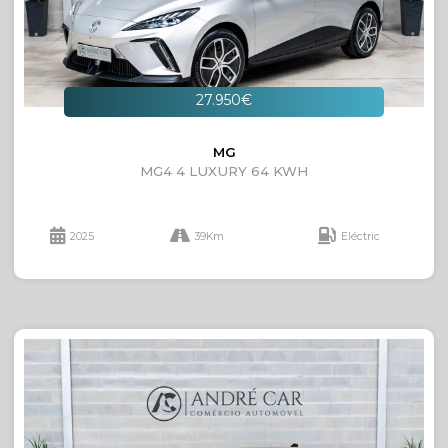
27.950€
MG
MG4 4 LUXURY 64 KWH
2025
39Km
Eléctric