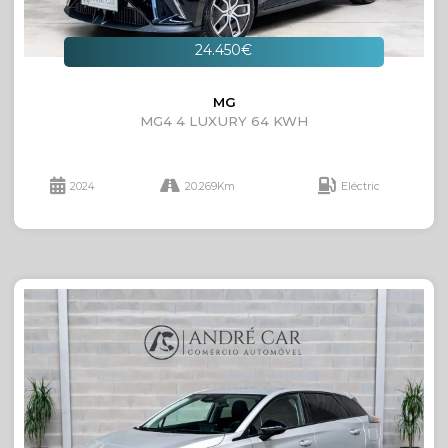
24.450€
MG
MG4 4 LUXURY 64 KWH
2024
20.269Km
Eléctric