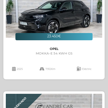
23.450€
OPEL
MOKKA-E 54 KWH GS
2025
7.912Km
Eléctric
RESERVADO