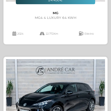
24.450€
MG
MG4 4 LUXURY 64 KWH
2024
22.772Km
Eléctric