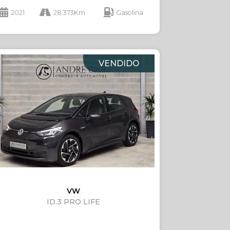
2021
28.373Km
Gasolina
VENDIDO
VW
ID.3 PRO LIFE