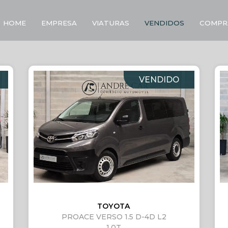
HOME
EMPRESA
VIATURAS
VENDIDOS
COMPR
VENDIDO
TOYOTA
PROACE VERSO 1.5 D-4D L2
1.0T