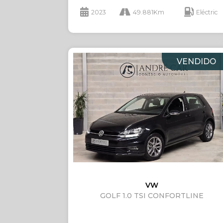
2023
49.881Km
Eléctric
VENDIDO
VW
GOLF 1.0 TSI CONFORTLINE