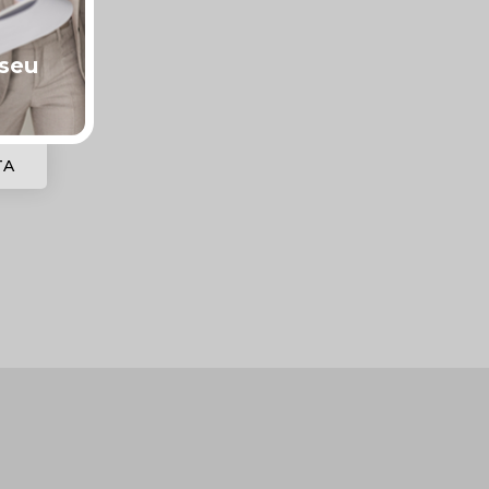
 seu
?
TA