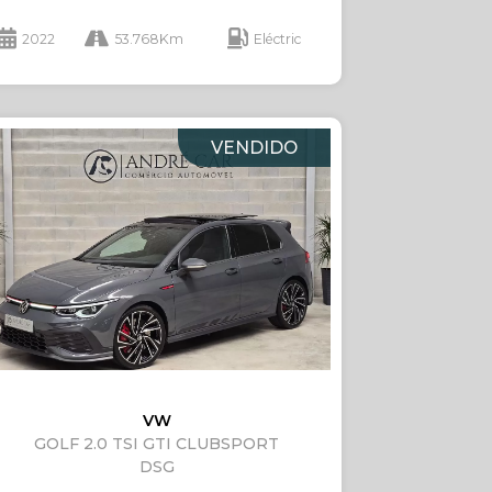
2022
53.768Km
Eléctric
VENDIDO
VW
GOLF 2.0 TSI GTI CLUBSPORT
DSG