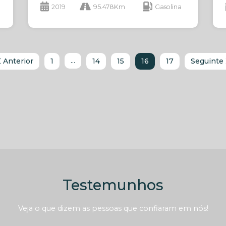
2019
95.478Km
Gasolina
Anterior
1
14
15
16
17
Seguinte
...
Testemunhos
Veja o que dizem as pessoas que confiaram em nós!