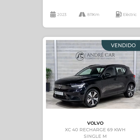
2023
811Km
Eléctric
VENDIDO
VOLVO
XC 40 RECHARGE 69 KWH
SINGLE M