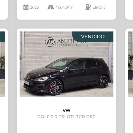
2023
41.642Km
Eléctric
VENDIDO
VW
GOLF 2.0 TSI GTI TCR DSG