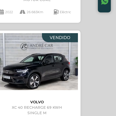
2022
26.683Km
Eléctric
VENDIDO
VOLVO
XC 40 RECHARGE 69 KWH
SINGLE M