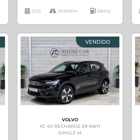
2022
55.950Km
Eléctric
VENDIDO
VOLVO
XC 40 RECHARGE 69 KWH
SINGLE M