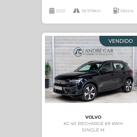
2022
58.976Km
Eléctric
VENDIDO
VOLVO
XC 40 RECHARGE 69 KWH
SINGLE M