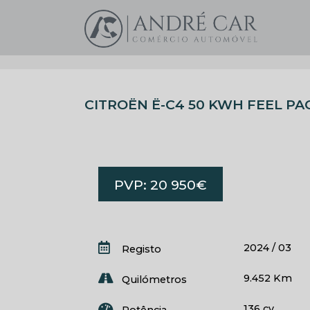
CITROËN Ë-C4 50 KWH FEEL PA
PVP: 20 950€
2024 / 03
Registo
9.452 Km
Quilómetros
136 cv