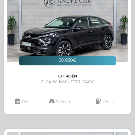
20.950€
CITROËN
Ë-C4 50 KWH FEEL PACK
2024
9.452Km
Eléctric