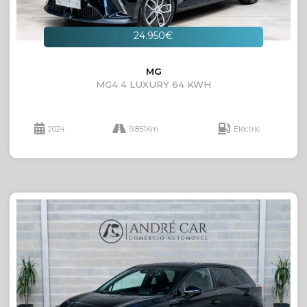
24.950€
MG
MG4 4 LUXURY 64 KWH
2024
9.851Km
Eléctric