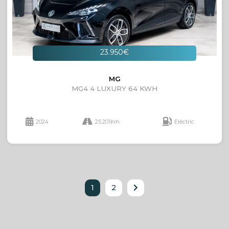
23.950€
MG
MG4 4 LUXURY 64 KWH
2024
25.201Km
Eléctric
1
2