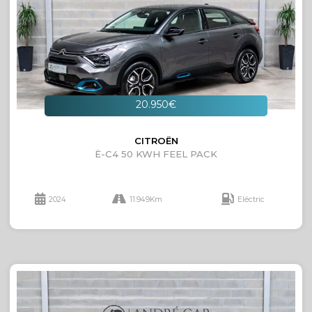
20.950€
CITROËN
Ë-C4 50 KWH FEEL PACK
2024
11.949Km
Eléctric