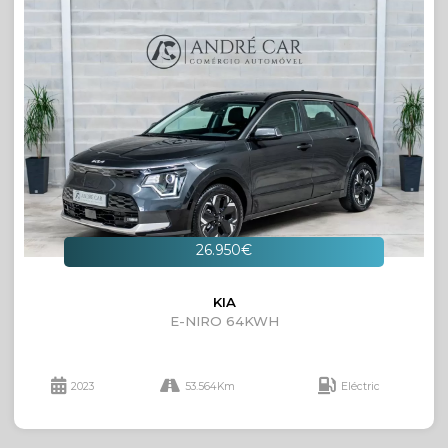
26.950€
KIA
E-NIRO 64KWH
2023
53.564Km
Eléctric