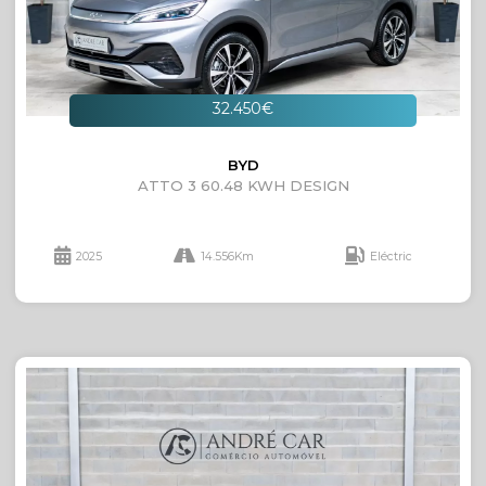
32.450€
BYD
ATTO 3 60.48 KWH DESIGN
2025
14.556Km
Eléctric