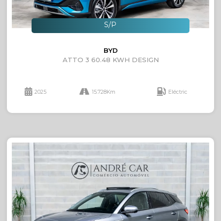
S/P
BYD
ATTO 3 60.48 KWH DESIGN
2025
15.728Km
Eléctric