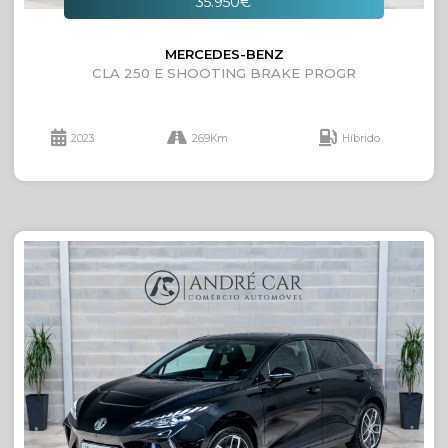
35.950€
MERCEDES-BENZ
CLA 250 E SHOOTING BRAKE PROGR
2023
269Km
Híbrido