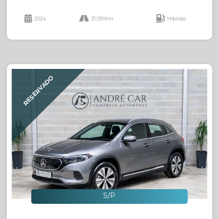
2024
31.091Km
Híbrido
RESERVADO
S/P